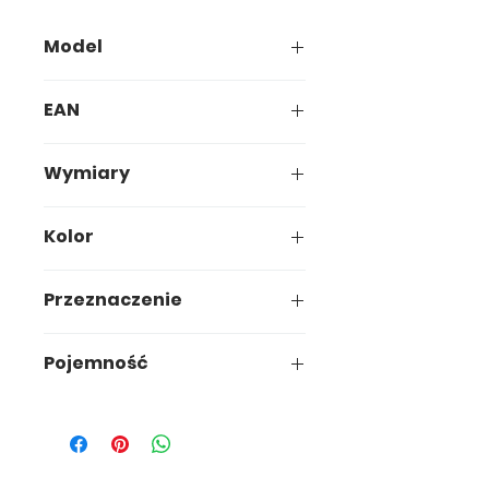
Model
081-00
EAN
5907749900811
Wymiary
18,5 x 18,5 x h12 cm
Kolor
Złoty
Przeznaczenie
Ogród
Pojemność