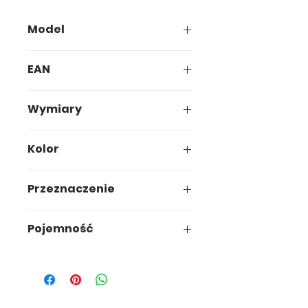
Model
074-00
EAN
5907749900743
Wymiary
43,5 x 43,5 x h29,8cm
Kolor
Kremowy
Przeznaczenie
Ogród
Pojemność