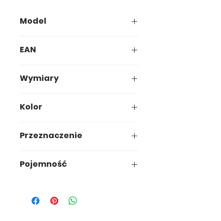
Model
634-00
EAN
5907749906349
Wymiary
24,3 x 23,9 x h27,1cm
Kolor
Czerwony
Przeznaczenie
Kuchnia/
Pojemność
Łazienka/Przechowywanie
9,1 L